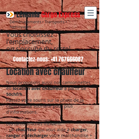
Lémania
Cargo Express
Déménagements • Transports •
Nettoyages
Vous choisissez
l'emplacement,
on s'occupe du reste!
Contactez-nous:
+41 767666087
Location avec chauffeur
Nous proposons aussi nos camionnettes
en
location avec chauffeur
à partir de
50chf/h
.
Passez votre souris sur la photo de la
camionnette souhaité pour plus
d'informations.
Les tarifs affichés incluent:
-
un
chauffeur
qui vous aide à
charger
,
ranger
et
décharger
votre marchandise +