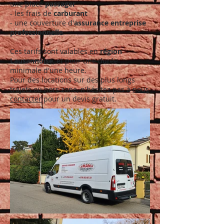
une place
passager
- les frais de
carburant
- une couverture d'
assurance entreprise
professionnelle
Ces tarifs sont valables en
région
Lausannoise
, et pour une durée
minimale d'une heure.
Pour des locations sur des plus longs
trajets ou hors zone, n'hésitez pas à
nous
contacter
pour un devis gratuit.